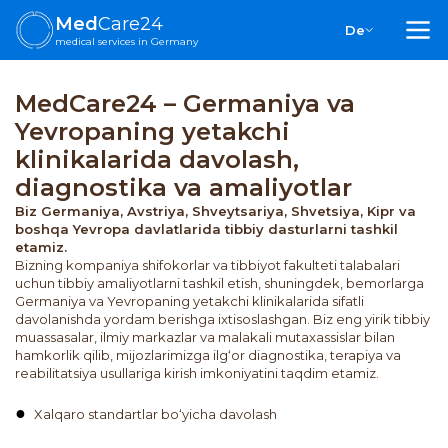
Med
Care24
De
medical services in Germany
MedCare24 – Germaniya va
Yevropaning yetakchi
klinikalarida davolash,
diagnostika va amaliyotlar
Biz Germaniya, Avstriya, Shveytsariya, Shvetsiya, Kipr va
boshqa Yevropa davlatlarida tibbiy dasturlarni tashkil
etamiz.
Bizning kompaniya shifokorlar va tibbiyot fakulteti talabalari
uchun tibbiy amaliyotlarni tashkil etish, shuningdek, bemorlarga
Germaniya va Yevropaning yetakchi klinikalarida sifatli
davolanishda yordam berishga ixtisoslashgan. Biz eng yirik tibbiy
muassasalar, ilmiy markazlar va malakali mutaxassislar bilan
hamkorlik qilib, mijozlarimizga ilg‘or diagnostika, terapiya va
reabilitatsiya usullariga kirish imkoniyatini taqdim etamiz.
Xalqaro standartlar bo‘yicha davolash