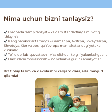
Nima uchun bizni tanlaysiz?
Evropada rasmiy faoliyat – xalqaro standartlarga muvofiq
ishlaymiz
Keng hamkorlar tarmog‘i – Germaniya, Avstriya, Shveytsariya,
Shvetsiya, Kipr va boshqa Yevropa mamlakatlaridagi yetakchi
klinikalar
To‘liq qo‘llab-quvvatlash – viza olishdan to‘g‘ri yakunlashgacha
Dasturlarni moslashtirish – individual va guruhli amaliyotlar
Biz tibbiy ta'lim va davolashni xalqaro darajada mavjud
qilamiz!