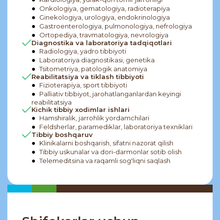
Onkologiya, gematologiya, radioterapiya
Ginekologiya, urologiya, endokrinologiya
Gastroenterologiya, pulmonologiya, nefrologiya
Ortopediya, travmatologiya, nevrologiya
Diagnostika va laboratoriya tadqiqotlari
Radiologiya, yadro tibbiyoti
Laboratoriya diagnostikasi, genetika
Tsitometriya, patologik anatomiya
Reabilitatsiya va tiklash tibbiyoti
Fizioterapiya, sport tibbiyoti
Palliativ tibbiyot, jarohatlanganlardan keyingi
reabilitatsiya
Kichik tibbiy xodimlar ishlari
Hamshiralik, jarrohlik yordamchilari
Feldsherlar, paramediklar, laboratoriya texniklari
Tibbiy boshqaruv
Klinikalarni boshqarish, sifatni nazorat qilish
Tibbiy uskunalar va dori-darmonlar sotib olish
Telemeditsina va raqamli sog'liqni saqlash