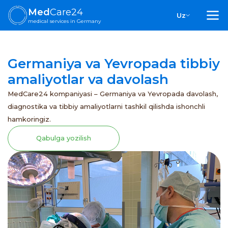
Med
Care24
Uz
medical services in Germany
Germaniya va Yevropada tibbiy
amaliyotlar va davolash
MedCare24 kompaniyasi – Germaniya va Yevropada davolash,
diagnostika va tibbiy amaliyotlarni tashkil qilishda ishonchli
hamkoringiz.
Qabulga yozilish