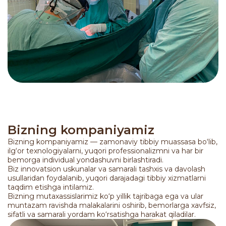
Bizning kompaniyamiz
Bizning kompaniyamiz — zamonaviy tibbiy muassasa bo‘lib,
ilg‘or texnologiyalarni, yuqori professionalizmni va har bir
bemorga individual yondashuvni birlashtiradi.
Biz innovatsion uskunalar va samarali tashxis va davolash
usullaridan foydalanib, yuqori darajadagi tibbiy xizmatlarni
taqdim etishga intilamiz.
Bizning mutaxassislarimiz ko‘p yillik tajribaga ega va ular
muntazam ravishda malakalarini oshirib, bemorlarga xavfsiz,
sifatli va samarali yordam ko‘rsatishga harakat qiladilar.