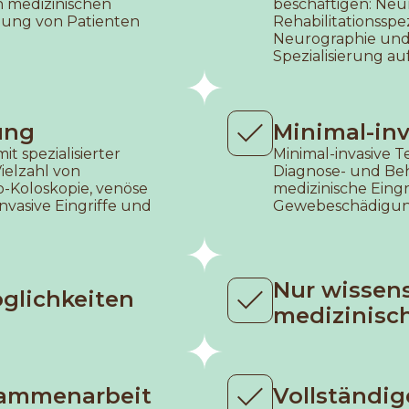
an medizinischen
beschäftigen: Neu
lung von Patienten
Rehabilitationsspez
Neurographie und 
Spezialisierung a
ung
Minimal-in
t spezialisierter
Minimal-invasive T
ielzahl von
Diagnose- und Be
eo-Koloskopie, venöse
medizinische Eingr
invasive Eingriffe und
Gewebeschädigun
Nur wissens
glichkeiten
medizinisc
sammenarbeit
Vollständi