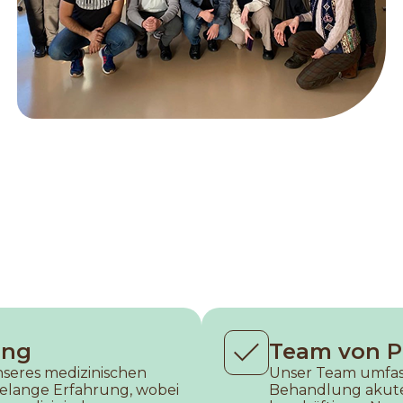
ung
Team von Pr
nseres medizinischen
Unser Team umfasst
elange Erfahrung, wobei
Behandlung akute