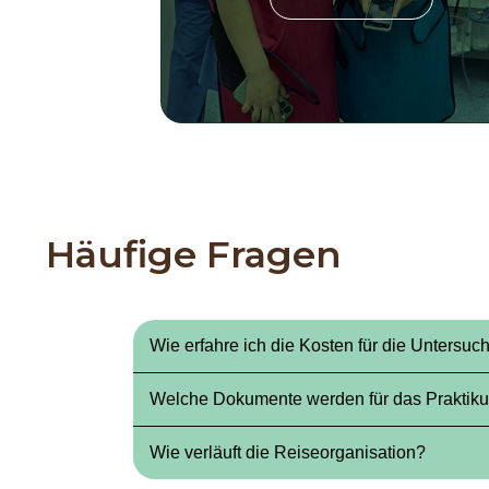
Häufige Fragen
Wie erfahre ich die Kosten für die Unters
Die Kosten werden individuell nach der Ber
Welche Dokumente werden für das Praktiku
1.Medizinisches Diplom oder Bescheinigung 
Wie verläuft die Reiseorganisation?
2.Lebenslauf und Motivationsschreiben
3.Reisepass und Visadokumente