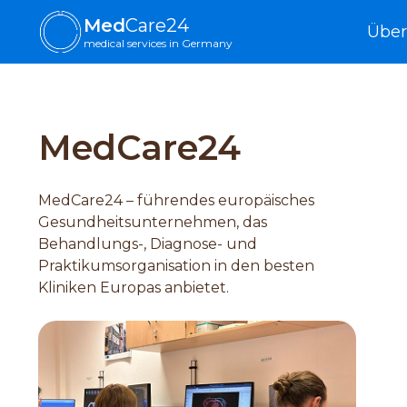
Med
Care24
Über
medical services in Germany
MedCare24
MedCare24 – führendes europäisches
Gesundheitsunternehmen, das
Behandlungs-, Diagnose- und
Praktikumsorganisation in den besten
Kliniken Europas anbietet.