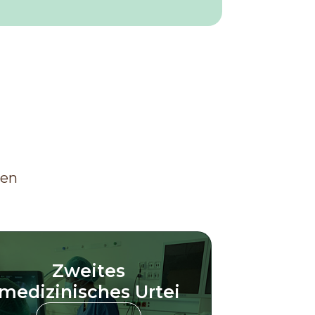
ren
Zweites
medizinisches Urtei