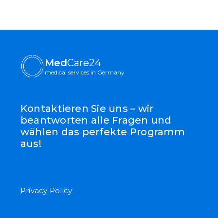
1.Auswahl der Klinik/Praktikum
2.Vorbereitung der Dokumente, Beantragun
3.Organisation der Unterkunft und des Trans
4.Durchführung der Behandlung/Praktikum
5.Zertifizierung und Feedback
Med
Care24
medical services in Germany
Kontaktieren Sie uns – wir
beantworten alle Fragen und
wählen das perfekte Programm
aus!
Privacy Policy