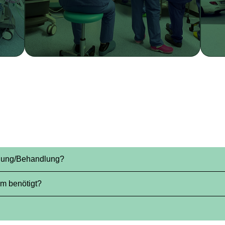
uchung/Behandlung?
atung berechnet
m benötigt?
über die Ausbildung